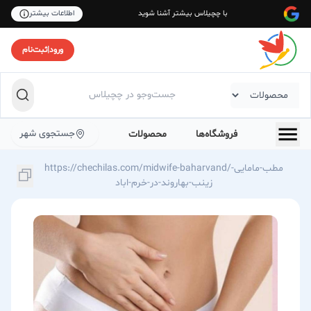
با چچیلاس بیشتر آشنا شوید
اطلاعات بیشتر
ورود
|
ثبت‌نام
جستجوی شهر
فروشگاه‌ها
محصولات
https://chechilas.com/midwife-baharvand/مطب-مامایی-
زینب-بهاروند-در-خرم-اباد