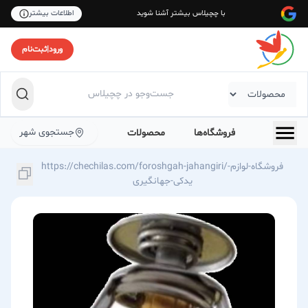
با چچیلاس بیشتر آشنا شوید
اطلاعات بیشتر
ورود
|
ثبت‌نام
جستجوی شهر
فروشگاه‌ها
محصولات
https://chechilas.com/foroshgah-jahangiri/فروشگاه-لوازم-
یدکی-جهانگیری