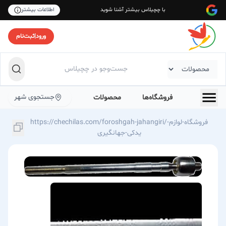
با چچیلاس بیشتر آشنا شوید
اطلاعات بیشتر
ورود
|
ثبت‌نام
جستجوی شهر
فروشگاه‌ها
محصولات
https://chechilas.com/foroshgah-jahangiri/فروشگاه-لوازم-
یدکی-جهانگیری