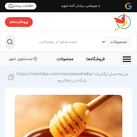
با چچیلاس بیشتر آشنا شوید
اطلاعات بیشتر
ورود
|
ثبت‌نام
جستجوی شهر
فروشگاه‌ها
محصولات
https://chechilas.com/mazraeasalraika/مزرعه-عسل-ارگانیک-
رایکا-در-رباطكریم