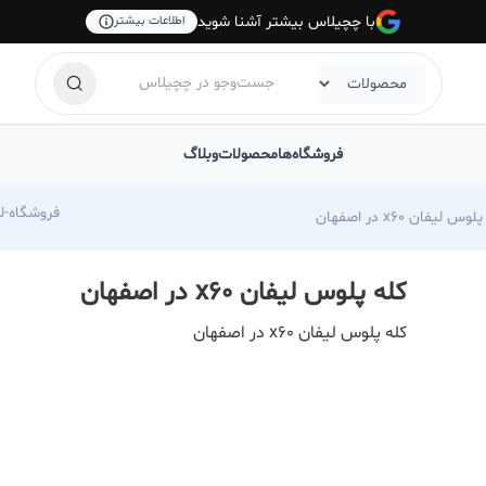
با چچیلاس بیشتر آشنا شوید
اطلاعات بیشتر
فروشگاه‌ها
محصولات
وبلاگ
com/foroshgah-jahangiri
وس لیفان x60 در اصفهان
کله پلوس لیفان x60 در اصفهان
کله پلوس لیفان x60 در اصفهان