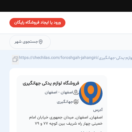
ورود یا ایجاد فروشگاه رایگان
جستجوی شهر
https://chechilas./فروشگاه-لوازم-یدکی-جهانگیری
فروشگاه لوازم یدکی جهانگیری
اصفهان - اصفهان
جهانگیری
آدرس
اصفهان, اصفهان, میدان جمهوری خیابان امام
خمینی چهار راه شریف بین کوچه 77 و 79