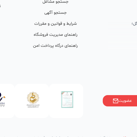
جستجو مشاغل
ت
جستجو آگهی
ل؛
شرایط و قوانین و مقررات
راهنمای مدیریت فروشگاه
راهنمای درگاه پرداخت امن
ان پشتیبان
ولید محتوا و
ی فعال در
خوبی گرفته‌اند.
عضویت
ر)، صاحبین کسب‌وکارها با
فی کنند؟
وانین ایران