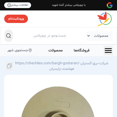
با چچیلاس بیشتر آشنا شوید
اطلاعات بیشتر
ورود
|
ثبت‌نام
جستجوی شهر
فروشگاه‌ها
محصولات
https://chechilas.com/bargh-gostaran/شرکت-برق-گستران-
هوشمند-پارسیان