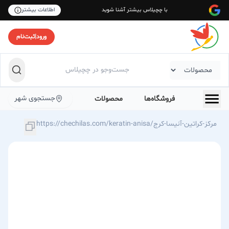
با چچیلاس بیشتر آشنا شوید
اطلاعات بیشتر
ورود
|
ثبت‌نام
جستجوی شهر
فروشگاه‌ها
محصولات
https://chechilas.com/keratin-anisa/مرکز-کراتین-آنیسا-کرج