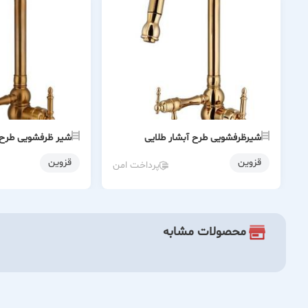
شیرظرفشویی طرح آبشار طلایی
شیر ظرفشویی طرح آ
قزوین
قزوین
پرداخت امن
محصولات مشابه