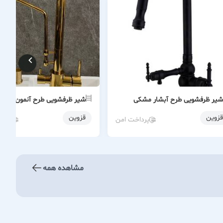
شیر ظرفشویی طرح آبشار مشکی
شیر ظرفشویی طرح آنمون طلایی
قزوین
قزوین
پرداخت امن
پردا
مشاهده همه