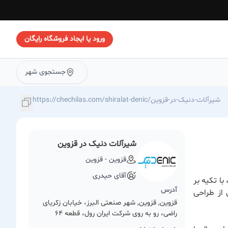
ورود یا ایجاد فروشگاه رایگان
جستجوی شهر
https://chechilas.com/shiralat-denic/شیرآلات-دنیک-در-قزوین
شیرآلات دنیک در قزوین
قزوین - قزوین
آقای حیدری
ا تکیه بر
آدرس
 از طراحی
قزوین, قزوین, شهر صنعتی البرز، خیابان زکریای
راضی، رو به روی شرکت ایران رول، قطعه 64