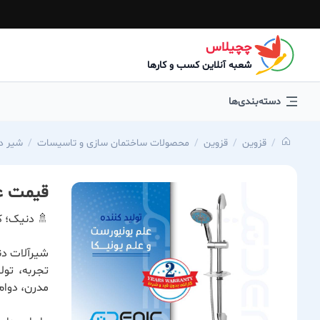
چچیلاس
شعبه آنلاین کسب و کارها
دسته‌بندی‌ها
قزوین
قزوین
محصولات ساختمان سازی و تاسیسات
شیر د
قیمت عل
🚿 دنیک؛ ک
شیرآلات دن
تجربه، تول
مدرن، دوام