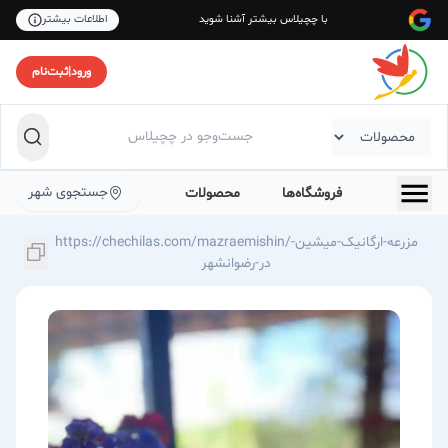
با چچیلاس بیشتر آشنا شوید
اطلاعات بیشتر
ورود
|
ثبت‌نام
جستجوی شهر
فروشگاه‌ها
محصولات
https://chechilas.com/mazraemishin/مزرعه-ارگانیک-میشین-
در-رضوانشهر