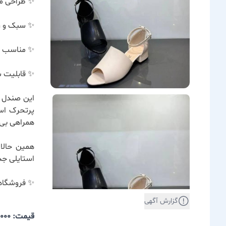
✨ طراحی مد
✨ سبک و را
✨ مناسب بر
✨ قابلیت س
این صندل با
پرتحرک است
همراهی بی‌
همین حالا
استایلی جذا
✨ فروشگاه 
گزارش آگهی
قیمت: 1,950,000