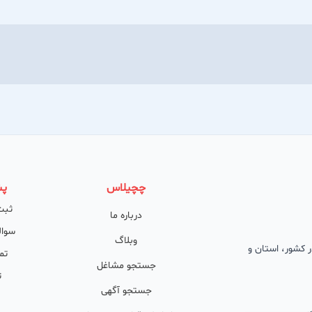
چچیلاس
پش
ثبت
درباره ما
سوال
وبلاگ
 در کشور، استان و
تم
جستجو مشاغل
ت
جستجو آگهی