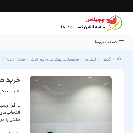
چچیلاس
شعبه آنلاین کسب و کارها
دسته‌بندی‌ها
گیلان
لنگرود
محصولات پوشاک و زیور آلات
صندل زنانه
خ
خرید صن
☀️👡 صندل 
با فرا رس
انتخاب‌های
خنکی را در 