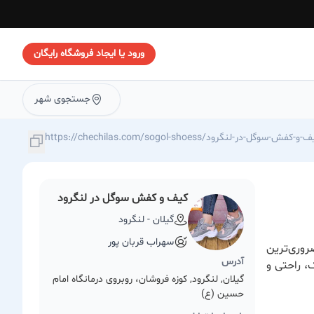
ورود یا ایجاد فروشگاه رایگان
جستجوی شهر
https://chechilas.com/sogol-sh/کیف-و-کفش-سوگل-در-لنگرود
کیف و کفش سوگل در لنگرود
گیلان - لنگرود
سهراب قربان پور
وری‌ترین
آدرس
، راحتی و
گیلان, لنگرود, کوزه فروشان، روبروی درمانگاه امام
حسین (ع)