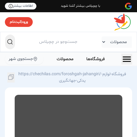
با چچیلاس بیشتر آشنا شوید
اطلاعات بیشتر
ورود
|
ثبت‌نام
جستجوی شهر
فروشگاه‌ها
محصولات
https://chechilas.com/foroshgah-jahangiri/فروشگاه-لوازم-
یدکی-جهانگیری