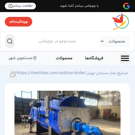
با چچیلاس بیشتر آشنا شوید
اطلاعات بیشتر
ورود
|
ثبت‌نام
جستجوی شهر
فروشگاه‌ها
محصولات
https://chechilas.com/sobhan-boiler/صنایع-بخار-سبحان-بویلر