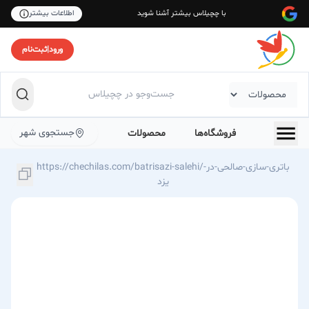
با چچیلاس بیشتر آشنا شوید
اطلاعات بیشتر
ورود
|
ثبت‌نام
جستجوی شهر
فروشگاه‌ها
محصولات
https://chechilas.com/batrisazi-salehi/باتری-سازی-صالحی-در-
یزد