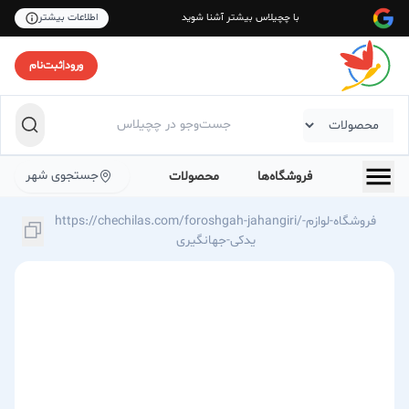
با چچیلاس بیشتر آشنا شوید
اطلاعات بیشتر
ورود
|
ثبت‌نام
جستجوی شهر
فروشگاه‌ها
محصولات
https://chechilas.com/foroshgah-jahangiri/فروشگاه-لوازم-
یدکی-جهانگیری