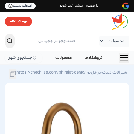
با چچیلاس بیشتر آشنا شوید
اطلاعات بیشتر
ورود
|
ثبت‌نام
جستجوی شهر
فروشگاه‌ها
محصولات
https://chechilas.com/shiralat-denic/شیرآلات-دنیک-در-قزوین