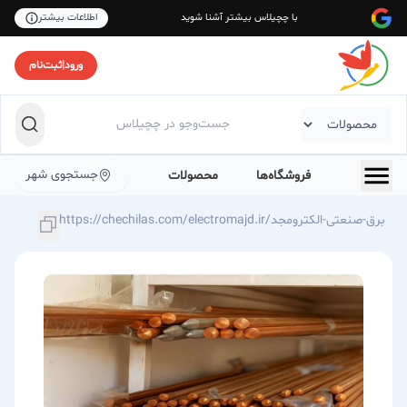
با چچیلاس بیشتر آشنا شوید
اطلاعات بیشتر
ورود
|
ثبت‌نام
جستجوی شهر
فروشگاه‌ها
محصولات
https://chechilas.com/electromajd.ir/برق-صنعتی-الکترومجد