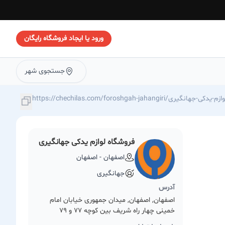
ورود یا ایجاد فروشگاه رایگان
جستجوی شهر
https://chechilas./فروشگاه-لوازم-یدکی-جهانگیری
فروشگاه لوازم یدکی جهانگیری
اصفهان - اصفهان
جهانگیری
آدرس
اصفهان, اصفهان, میدان جمهوری خیابان امام
خمینی چهار راه شریف بین کوچه 77 و 79