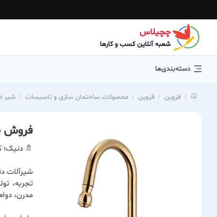
چچیلاس
شعبه آنلاین کسب و کارها
دسته‌بندی‌ها
قزوین
قزوین
محصولات ساختمان سازی و تاسیسات
شیر ظ
فروش ش
🚿 دنیک؛ ک
شیرآلات دن
تجربه، تول
مدرن، دوام