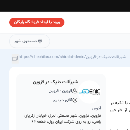
ورود یا ایجاد فروشگاه رایگان
جستجوی شهر
https://chechilas.com/shiralat-denic/شیرآلات-دنیک-در-قزوین
شیرآلات دنیک در قزوین
قزوین - قزوین
آقای حیدری
ا تکیه بر
آدرس
 از طراحی
قزوین, قزوین, شهر صنعتی البرز، خیابان زکریای
راضی، رو به روی شرکت ایران رول، قطعه 64