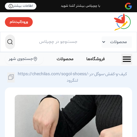
با چچیلاس بیشتر آشنا شوید
اطلاعات بیشتر
ورود
|
ثبت‌نام
جستجوی شهر
فروشگاه‌ها
محصولات
https://chechilas.com/sogol-shoess/کیف-و-کفش-سوگل-در-
لنگرود