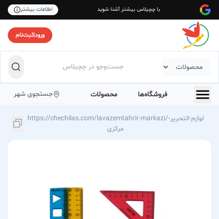
با چچیلاس بیشتر آشنا شوید
اطلاعات بیشتر
ورود
|
ثبت‌نام
جستجوی شهر
فروشگاه‌ها
محصولات
https://chechilas.com/lavazemtahrir-markazi/لوازم-التحریر-
مرکزی