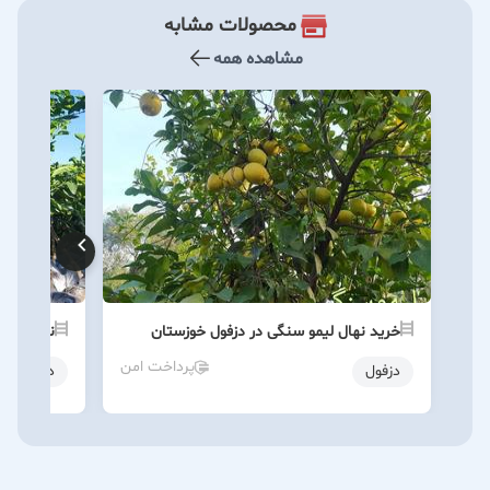
محصولات مشابه
مشاهده همه
خرید نهال لیمو سنگی در دزفول خوزستان
نهال پرتق
پرداخت امن
دزفول
دزفول