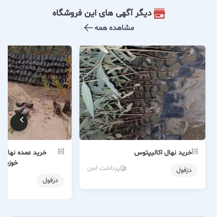
دیگر آگهی های این فروشگاه
مشاهده همه
خرید نهال اکالیپتوس
خرید عمده نهال ا
خوزستا
پرداخت امن
دزفول
دزفول