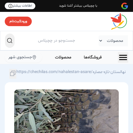
با چچیلاس بیشتر آشنا شوید
اطلاعات بیشتر
ورود
|
ثبت‌نام
جستجوی شهر
فروشگاه‌ها
محصولات
https://chechilas.com/nahalestan-asare/نهالستان-تازه-عصاره