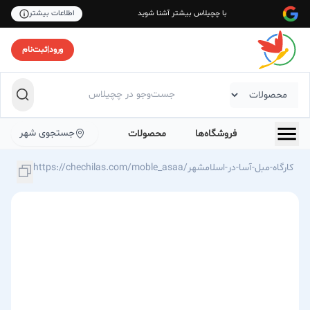
با چچیلاس بیشتر آشنا شوید
اطلاعات بیشتر
ورود
|
ثبت‌نام
جستجوی شهر
فروشگاه‌ها
محصولات
https://chechilas.com/moble_asaa/کارگاه-مبل-آسا-در-اسلامشهر