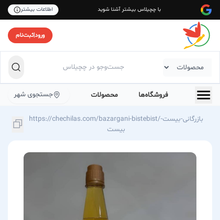
با چچیلاس بیشتر آشنا شوید
اطلاعات بیشتر
ورود
|
ثبت‌نام
جستجوی شهر
فروشگاه‌ها
محصولات
https://chechilas.com/bazargani-bistebist/بازرگانی-بیست-
بیست