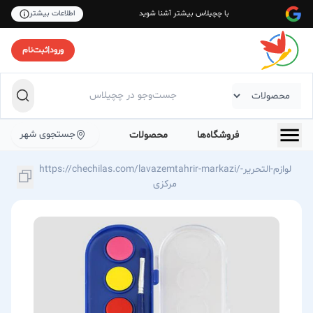
با چچیلاس بیشتر آشنا شوید
اطلاعات بیشتر
ورود
|
ثبت‌نام
جستجوی شهر
فروشگاه‌ها
محصولات
https://chechilas.com/lavazemtahrir-markazi/لوازم-التحریر-
مرکزی