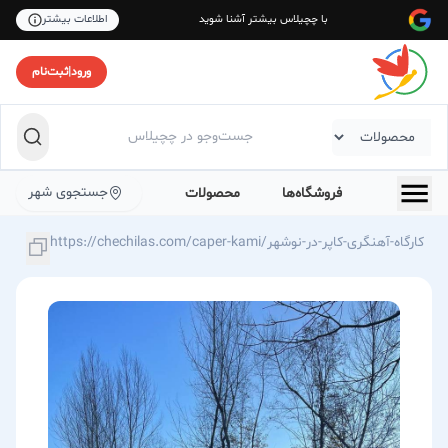
با چچیلاس بیشتر آشنا شوید
اطلاعات بیشتر
ورود
|
ثبت‌نام
جستجوی شهر
فروشگاه‌ها
محصولات
https://chechilas.com/caper-kami/کارگاه-آهنگری-کاپر-در-نوشهر