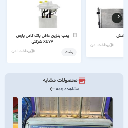
ا کوشش
پمپ بنزین داخل باک کامل پارس
XU7P شرکتی
پرداخت امن
پرداخت امن
رشت
محصولات مشابه
مشاهده همه