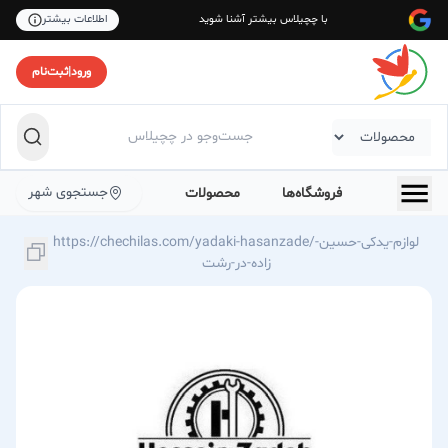
با چچیلاس بیشتر آشنا شوید
اطلاعات بیشتر
ورود
|
ثبت‌نام
جستجوی شهر
فروشگاه‌ها
محصولات
https://chechilas.com/yadaki-hasanzade/لوازم-یدکی-حسین-
زاده-در-رشت