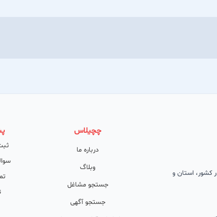
چچیلاس
پش
ثبت
درباره ما
سوال
وبلاگ
 در کشور، استان و
تم
جستجو مشاغل
ت
جستجو آگهی