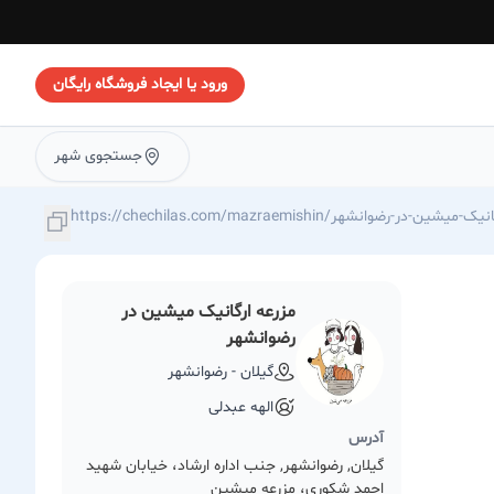
ورود یا ایجاد فروشگاه رایگان
جستجوی شهر
https://chechilas/مزرعه-ارگانیک-میشین-در-رضوانشهر
مزرعه ارگانیک میشین در
رضوانشهر
گیلان - رضوانشهر
الهه عبدلی
آدرس
گیلان, رضوانشهر, جنب اداره ارشاد، خیابان شهید
احمد شکوری، مزرعه میشین