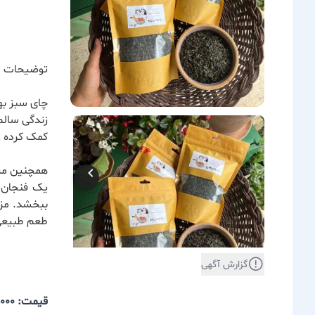
توضیحات 
چای سبز به
زندگی سالم
کمک کرده و
همچنین میز
یک فنجان ا
ببخشد.
مز
طعم طبیعی 
گزارش آگهی
قیمت: 220,000