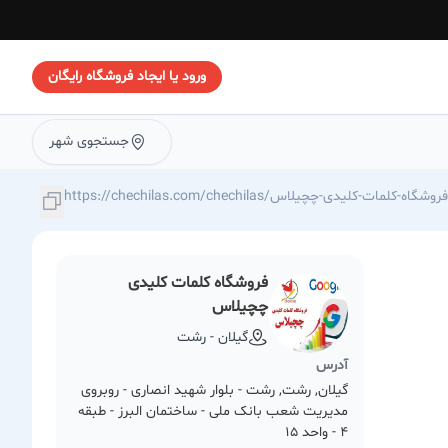
ورود یا ایجاد فروشگاه رایگان
جستجوی شهر
https://chechilas.com/chechilas/فروشگاه-کلمات-کلیدی-چچیلاس
فروشگاه کلمات کلیدی
چچیلاس
گیلان - رشت
آدرس
گیلان, رشت, رشت - بلوار شهید انصاری - روبروی
مدیریت شعب بانک ملی - ساختمان البرز - طبقه
4 - واحد 15