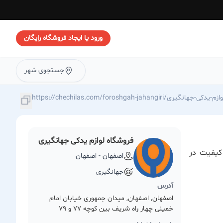
ورود یا ایجاد فروشگاه رایگان
جستجوی شهر
https://chechilas./فروشگاه-لوازم-یدکی-جهانگیری
فروشگاه لوازم یدکی جهانگیری
کیفیت در
اصفهان - اصفهان
جهانگیری
آدرس
اصفهان, اصفهان, میدان جمهوری خیابان امام
خمینی چهار راه شریف بین کوچه 77 و 79