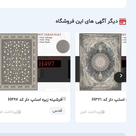
دیگر آگهی های این فروشگاه
زیره استپ دار کد H321
فرشینه زیره استپ دار کد H497
قدس
پرداخت امن
پرداخت ام