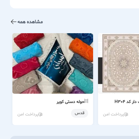
مشاهده همه
 کد H304
حوله دستی کویر
قدس
پرداخت امن
پرداخت امن