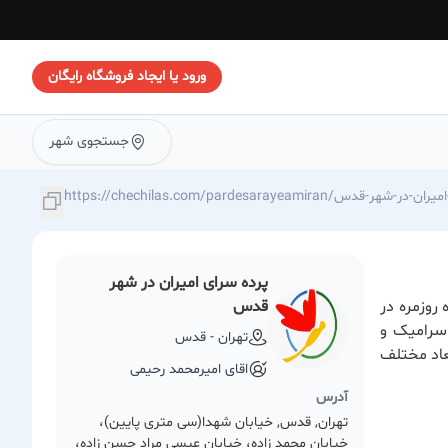
ورود یا ایجاد فروشگاه رایگان
جستجوی شهر
https://chechila/پرده-سرای-امیران-در-شهر-قدس
پرده سرای امیران در شهر
روزمره در
قدس
سرامیک و
تهران - قدس
عاد مختلف
اقای امیرمحمد رحیمی
آدرس
تهران, قدس, خیابان شهدا(سی متری پایین)،
خیابان محمد زاده، خیابان عیسی مراد حسن زاده،