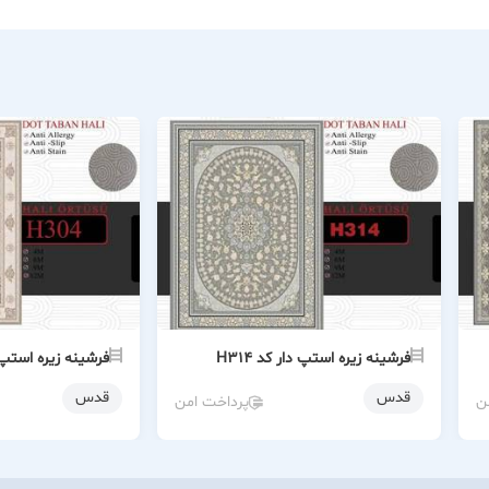
فرشینه زیره استپ دار کد H314
فرشینه زیره استپ دار
قدس
قدس
ن
پرداخت امن