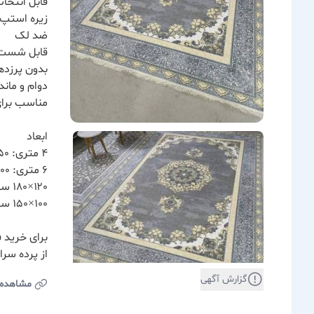
قابل انتخا
زیره استپ‌
ضد لک
قابل شست‌
بدون پرزده
دوام و ماندگ
مناسب برای
ابعاد
۴ متری: ۱۵۰×۲۲۵ سانتی‌متر
۶ متری: ۲۰۰×۳۰۰ سانتی‌متر
۱۲۰×۱۸۰ سانتی‌متر
۱۰۰×۱۵۰ سانتی‌متر
برای خرید 
از پرده سر
گزارش آگهی
مشاهده