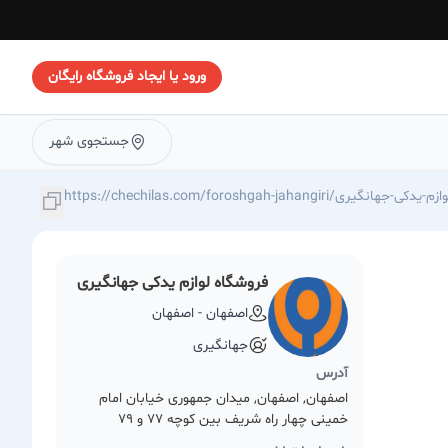
ورود یا ایجاد فروشگاه رایگان
جستجوی شهر
https://chechilas./فروشگاه-لوازم-یدکی-جهانگیری
فروشگاه لوازم یدکی جهانگیری
اصفهان - اصفهان
جهانگیری
آدرس
اصفهان, اصفهان, میدان جمهوری خیابان امام
خمینی چهار راه شریف بین کوچه 77 و 79