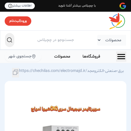
با چچیلاس بیشتر آشنا شوید
اطلاعات بیشتر
ورود
|
ثبت‌نام
جستجوی شهر
فروشگاه‌ها
محصولات
https://chechilas.com/electromajd.ir/برق-صنعتی-الکترومجد