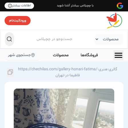
با چچیلاس بیشتر آشنا شوید
اطلاعات بیشتر
ورود
|
ثبت‌نام
جستجوی شهر
فروشگاه‌ها
محصولات
https://chechilas.com/gallery-honari-fatima/گالری-هنری-
فاطیما-در-تهران