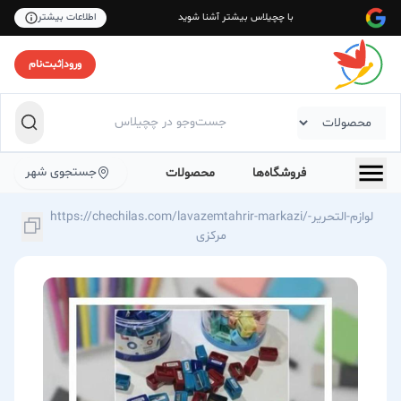
با چچیلاس بیشتر آشنا شوید
اطلاعات بیشتر
ورود
|
ثبت‌نام
جستجوی شهر
فروشگاه‌ها
محصولات
https://chechilas.com/lavazemtahrir-markazi/لوازم-التحریر-
مرکزی