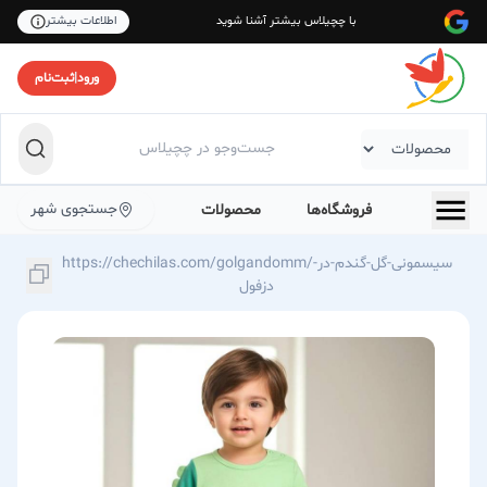
با چچیلاس بیشتر آشنا شوید
اطلاعات بیشتر
ورود
|
ثبت‌نام
جستجوی شهر
فروشگاه‌ها
محصولات
https://chechilas.com/golgandomm/سیسمونی-گل-گندم-در-
دزفول