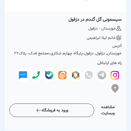
سیسمونی گل گندم در دزفول
خوزستان - دزفول
خانم لیلا ابراهیمی
آدرس
خوزستان, دزفول, دزفول،پایگاه چهارم شکاری،مجتمع فدک، پلاک22
راه های ارتباطی
مشاهده
ورود به فروشگاه
وبسایت