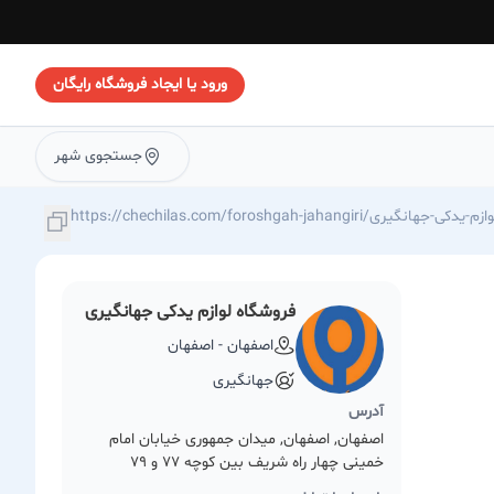
ورود یا ایجاد فروشگاه رایگان
جستجوی شهر
https://chechilas./فروشگاه-لوازم-یدکی-جهانگیری
فروشگاه لوازم یدکی جهانگیری
اصفهان - اصفهان
جهانگیری
آدرس
اصفهان, اصفهان, میدان جمهوری خیابان امام
خمینی چهار راه شریف بین کوچه 77 و 79