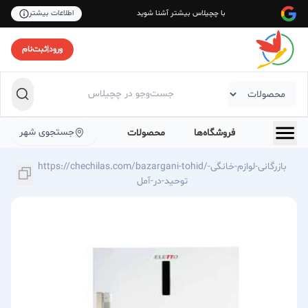
با چچیلاس بیشتر آشنا شوید
اطلاعات بیشتر
ورود
|
ثبت‌نام
جستجوی شهر
فروشگاه‌ها
محصولات
https://chechilas.com/bazargani-tohid/بازرگانی-لوازم-خانگی-
توحید-در-آمل