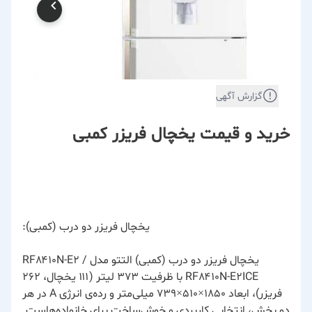
گزارش آگهی
خرید و قیمت یخچال فریزر کمبی
یخچال فریزر دو درب (کمبی)
:
یخچال فریزر دو درب (کمبی) التتو مدل RF۸۴۱۰N-E۲ /
RF۸۴۱۰N-E۲ICE با ظرفیت ۳۷۳ لیتر (۱۱۱ یخچال، ۲۶۲
فریزر)، ابعاد ۱۸۵۰×۵۱۰×۷۳۹ میلی‌متر و رده‌ی انرژی A در هر
دو بخش، انتخابی کاربردی و خوش‌ساخت برای خانواده‌هاست.