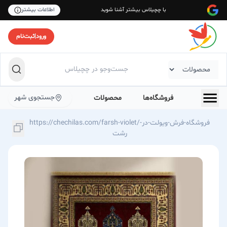
با چچیلاس بیشتر آشنا شوید
اطلاعات بیشتر
ورود
|
ثبت‌نام
جستجوی شهر
فروشگاه‌ها
محصولات
https://chechilas.com/farsh-violet/فروشگاه-فرش-ویولت-در-
رشت