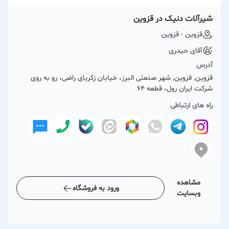
شیرآلات دنیک در قزوین
قزوین - قزوین
آقای حیدری
آدرس
قزوین, قزوین, شهر صنعتی البرز، خیابان زکریای راضی، رو به روی
شرکت ایران رول، قطعه 64
راه های ارتباطی
مشاهده
ورود به فروشگاه
وبسایت