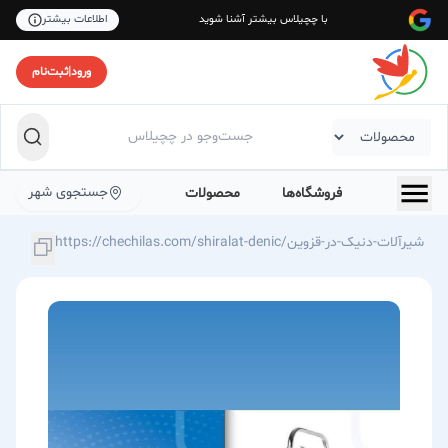
با چچیلاس بیشتر آشنا شوید
اطلاعات بیشتر
ورود
|
ثبت‌نام
جستجوی شهر
فروشگاه‌ها
محصولات
https://chechilas.com/shiralat-denic/شیرآلات-دنیک-در-قزوین