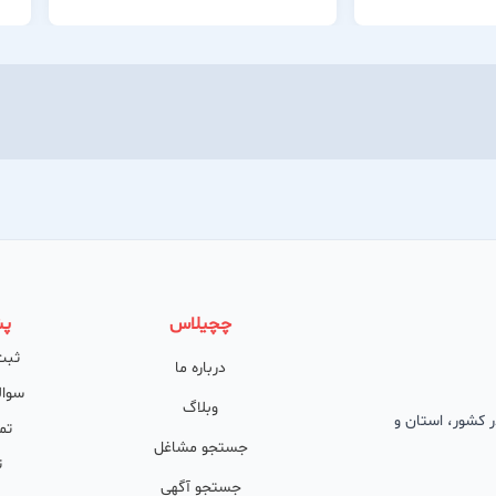
چچیلاس
پش
ثبت
درباره ما
سوال
وبلاگ
 در کشور، استان و
تم
جستجو مشاغل
ت
جستجو آگهی