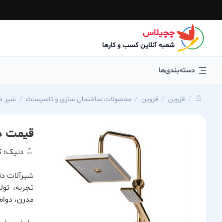
چچیلاس
شعبه آنلاین کسب و کارها
دسته‌بندی‌ها
قزوین
قزوین
محصولات ساختمان سازی و تاسیسات
شیر د
قیمت د
🚿 دنیک؛ ک
شیرآلات دن
تجربه، تول
مدرن، دوام