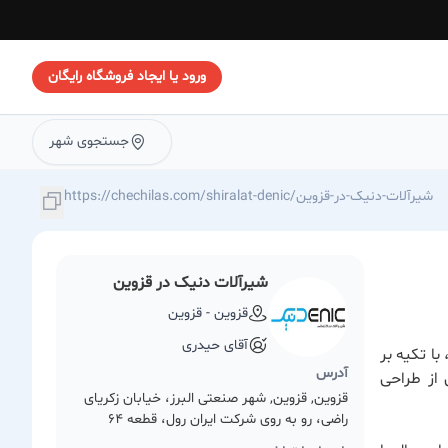
ورود یا ایجاد فروشگاه رایگان
جستجوی شهر
https://chechilas.com/shiralat-denic/شیرآلات-دنیک-در-قزوین
شیرآلات دنیک در قزوین
قزوین - قزوین
آقای حیدری
ا تکیه بر
آدرس
 از طراحی
قزوین, قزوین, شهر صنعتی البرز، خیابان زکریای
راضی، رو به روی شرکت ایران رول، قطعه 64