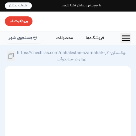
با چچیلاس بیشتر آشنا شوید
اطلاعات بیشتر
ورود
|
ثبت‌نام
جستجوی شهر
فروشگاه‌ها
محصولات
https://chechilas.com/nahalestan-azarnahal/نهالستان-آذر-
نهال-در-میاندوآب