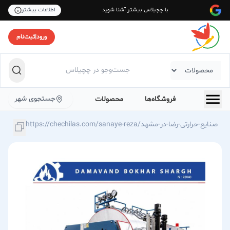
با چچیلاس بیشتر آشنا شوید
اطلاعات بیشتر
ورود
|
ثبت‌نام
جستجوی شهر
فروشگاه‌ها
محصولات
https://chechilas.com/sanaye-reza/صنایع-حرارتی-رضا-در-مشهد