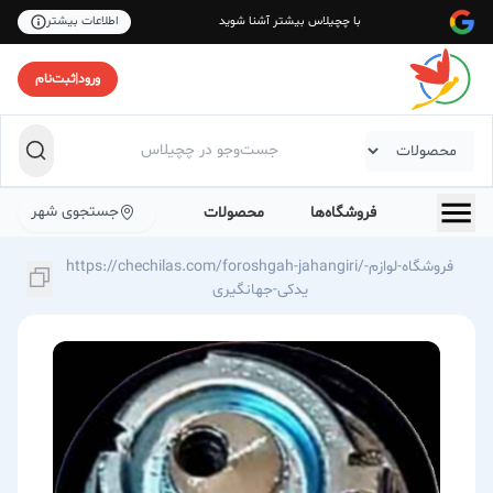
با چچیلاس بیشتر آشنا شوید
اطلاعات بیشتر
ورود
|
ثبت‌نام
جستجوی شهر
فروشگاه‌ها
محصولات
https://chechilas.com/foroshgah-jahangiri/فروشگاه-لوازم-
یدکی-جهانگیری