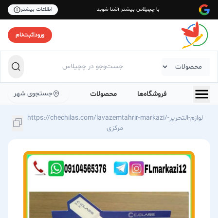
با چچیلاس بیشتر آشنا شوید
اطلاعات بیشتر
ورود
|
ثبت‌نام
جستجوی شهر
فروشگاه‌ها
محصولات
https://chechilas.com/lavazemtahrir-markazi/لوازم-التحریر-
مرکزی