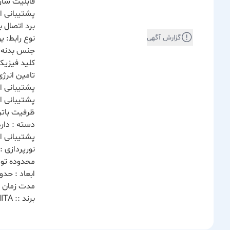
قابلیت شارژ مجدد: 
پشتیبانی از TWS: دا
برد اتصال بلوت
گزارش آگهی
نوع رابط: یو اس بی (USB) بلو
جنس بدنه 
کلید فیزیکی 
تامین انرژی
پشتیبانی از کا
پشتیبانی از AUX : دا
ظرفیت باتری : 4000 میلی 
دسته : دارد
پشتیبانی از فل
نورپردازی : RGB
محدوده توان : ت
ابعاد : حدود 8.5*19 سانتی
مدت زمان شار
برند :: YOSHITA