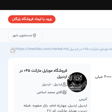
ورود یا ایجاد فروشگاه رایگان
جستجوی شهر
https://chec/فروشگاه-موبایل-مارکت-045-در-اردبیل
فروشگاه موبایل مارکت 045 در
خرید اسپیکر بلوتوثی قابل حمل YOSHITA مدل YS-006 با نورپردازی RGB و باتری 4000 میلی
اردبیل
اردبیل - اردبیل
آقای محمد اسلامی
آدرس
اردبیل, اردبیل, چهارراه امام، بازار صفویه، طبقه
زیرین، موبایل مارکت، کد ۲۱۱