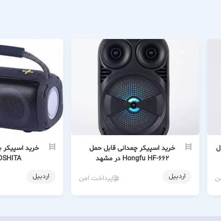
دل
خرید اسپیکر چمدانی قابل حمل
خرید اسپیکر ب
Hongfu HF-662 در مشهد
YOSHITA در اه
اردبیل
اردبیل
ن
پرداخت امن