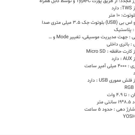
از طریق پورت Type-C و توسط کابل همراه
رد
وث: 10 متر
توث جک 3.5 میلی‌ متری صدا
: پلاستیک
: جهت مدیریت موسیقی، تغییر Mode و …
 : باتری داخلی
رت حافظه : Micro SD
رد
آمپر ساعت
ش مموری USB : دارد
ا 4.9 وات
 متر
ژ دهی : حدود 5 ساعت