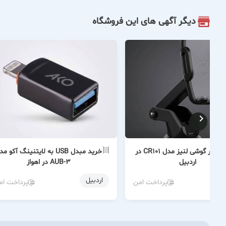
دیگر آگهی های این فروشگاه
خرید هولدر گوشی لنیز مدل CR101 در
خرید مبدل USB به لایتنینگ آکو م
اردبیل
AUB-3 در اهواز
اردبیل
پرداخت امن
پرداخت ام