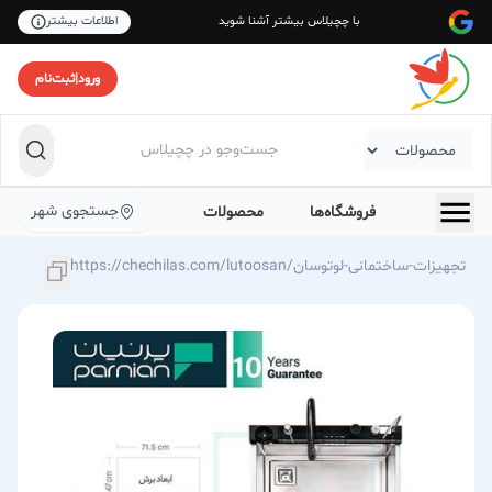
با چچیلاس بیشتر آشنا شوید
اطلاعات بیشتر
ورود
|
ثبت‌نام
جستجوی شهر
فروشگاه‌ها
محصولات
https://chechilas.com/lutoosan/تجهیزات-ساختمانی-لوتوسان