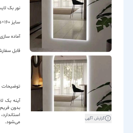
نور بک لای
سایز ۱۶۰×۶۵
آماده سازی بین ۳ ال
قابل سفارش 
توضیحات 
آینه بک ل
بدون فریم،
استاندارد
گزارش آگهی
می‌شود.