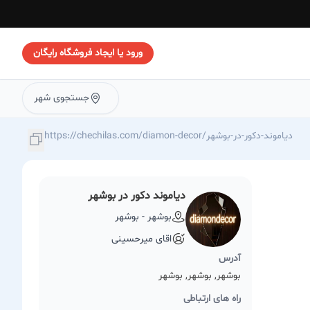
ورود یا ایجاد فروشگاه رایگان
جستجوی شهر
https://chechilas.com/diamon-decor/دیاموند-دکور-در-بوشهر
دیاموند دکور در بوشهر
بوشهر - بوشهر
اقای میرحسینی
آدرس
بوشهر, بوشهر, بوشهر
راه های ارتباطی