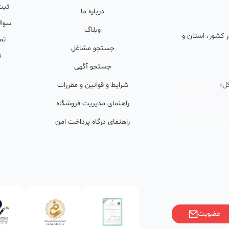
ثبت
درباره ما
سوال
وبلاگ
 در کشور، استان و
تم
جستجو مشاغل
ت
جستجو آگهی
ل؛
شرایط و قوانین و مقررات
راهنمای مدیریت فروشگاه
راهنمای درگاه پرداخت امن
ان پشتیبان
ولید محتوا و
ی فعال در
خوبی گرفته‌اند.
عضویت
ر)، صاحبین کسب‌وکارها با