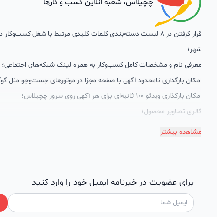
چچیلاس، شعبه آنلاین کسب و کارها
قرار گرفتن در 8 لیست دسته‌بندی کلمات کلیدی مرتبط با شغل کسب‌وکار
شهر؛
معرفی نام و مشخصات کامل کسب‌وکار به همراه لینک شبکه‌های اجتماعی؛
امکان بارگذاری نامحدود آگهی با صفحه مجزا در موتورهای جست‌وجو مثل گوگ
امکان بارگذاری ویدئو 100 ثانیه‌ای برای هر آگهی روی سرور چچیلاس؛
گالری تصاویر محصول؛
امکان دسته‌بندی آگهی‌ها
مشاهده بیشتر
پشتیبانی حرفه‌ای را هم به سبد خدماتش اضافه کرده است. چچیلاس با امک
اختصاصی به محض ورود هر کسب‌وکار، نظارت، تحلیل وکمک پشتیبان‌ها در ت
سئونویسی به کسب‌وکارها شرایط را طوری فراهم کرده که تا الان کسب‌وکارها
برای عضویت در خبرنامه ایمیل خود را وارد کنید
چچیلاس با کلمات کلیدی بسیار خوبی رتبه دریافت کرده و بازخورد‌های بسیار 
طی تماس‌های دوره‌ای پشتیبان‌ها (هر 45 روز تا 60 روز یک‌با