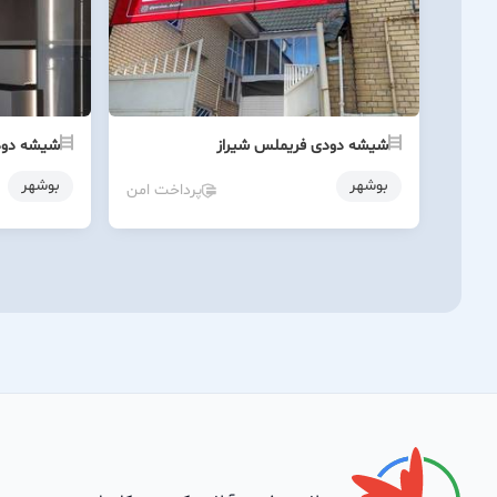
شیشه دودی فریملس شیراز
شیشه دود
بوشهر
بوشهر
پرداخت امن