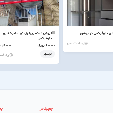
ی دکوفیکس در بوشهر
فروش عمده پروفیل درب شیشه ای
دکوفیکس
پرداخت امن
600000 تومان
490000
ت
بوشهر
پرداخت
چچیلاس
پش