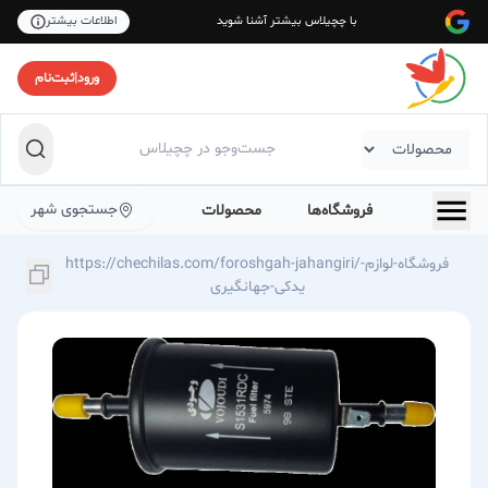
با چچیلاس بیشتر آشنا شوید
اطلاعات بیشتر
ورود
|
ثبت‌نام
جستجوی شهر
فروشگاه‌ها
محصولات
https://chechilas.com/foroshgah-jahangiri/فروشگاه-لوازم-
یدکی-جهانگیری