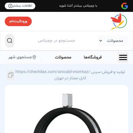
با چچیلاس بیشتر آشنا شوید
اطلاعات بیشتر
ورود
|
ثبت‌نام
جستجوی شهر
فروشگاه‌ها
محصولات
https://chechilas.com/sinicabl-momtaz/تولید-و-فروش-سینی-
کابل-ممتاز-در-تهران