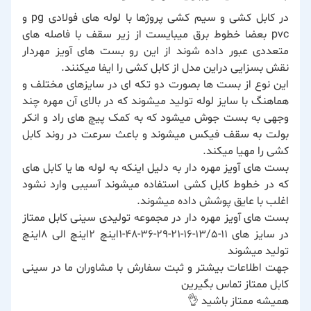
در کابل کشی و سیم کشی پروژها با لوله های فولادی pg و
pvc بعضا خطوط برق میبایست از زیر سقف با فاصله های
متعددی عبور داده شوند از این رو بست های آویز مهردار
نقش بسزایی دراین مدل از کابل کشی را ایفا میکنند.
این نوع از بست ها بصورت دو تکه ای در سایزهای مختلف و
هماهنگ با سایز لوله تولید میشوند که در بالای آن مهره چند
وجهی به بست جوش میشود که به کمک پیچ های راد و انکر
بولت به سقف فیکس میشوند و باعث سرعت در روند کابل
کشی را مهیا میکند.
بست های آویز مهره دار به دلیل اینکه به لوله ها یا کابل های
که در خطوط کابل کشی استفاده میشوند آسیبی وارد نشود
اغلب با عایق پوشش داده میشوند.
بست های آویز مهره دار در مجموعه تولیدی سینی کابل ممتاز
در سایز های 11-13/5-16-21-29-36-48-1اینچ 2اینچ الی 8اینچ
تولید میشوند
جهت اطلاعات بیشتر و ثبت سفارش با مشاوران ما در سینی
کابل ممتاز تماس بگیرین
همیشه ممتاز باشید 👌