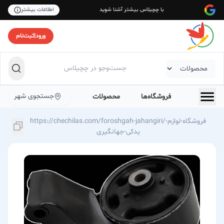
با چچیلاس بیشتر آشنا شوید
اطلاعات بیشتر
ورود
|
ثبت‌نام
جستجوی شهر
فروشگاه‌ها
محصولات
https://chechilas.com/foroshgah-jahangiri/فروشگاه-لوازم-
یدکی-جهانگیری